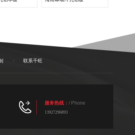
制
联系千旺
/
服务热线：
/ Phone
13927296893