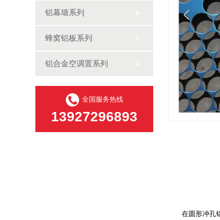
铝幕墙系列
蜂窝铝板系列
铝合金空调置系列
全国服务热线
13927296893
在圆形冲孔铝单