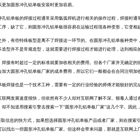
以更加圆形冲孔铝单板安装时更加容易。
铝单板的焊接过程通常采用氩弧焊机进行相关的操作过程，焊接时通常
工序，缺了它，则圆形冲孔铝单板很容易在运输过程现各种变形，它变相
，有些特殊板型是离不了焊接这一环节的。在圆形冲孔铝单板种类中，
多造型并不是常规造型，这就需要进行焊接过程才能进行处理，达到相应
接有时超过一定的标准就要加收相关的费用。但各个厂家并无确定的统一
会加大圆形冲孔铝单板厂家的成本费用，所以它们一般都会在合同注明加
焊接也是一个技术工种，需要有一定的行业经验的师傅才能较好的完
网发展速度很快，但依然有不少人却对互联网了解不深。狠毒人通过各
，却不知道用搜索引擎去搜索一下“圆形冲孔铝单板厂家”这几个字。因此
取信息的快方式，如果想选择圆形冲孔铝单板产品或者厂家，则在搜索引
可以找出一些圆形冲孔铝单板厂家。但这样会带来问题，那就是互联网上