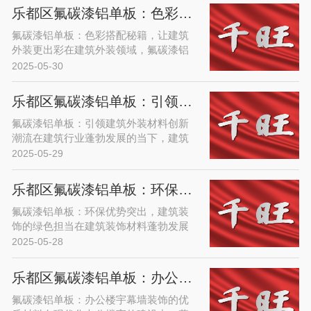
指标。单曲铝单......
乐都区氟碳漆铝单板：色彩搭配秘籍，让建筑外装更出彩
氟碳漆铝单板：色彩搭配秘籍，让建筑
外装更出彩在建筑外装领域，氟碳漆铝
单板凭借其优异的性能和丰富的表现
2025-05-30
力，成为众多建筑师和设计师的心头
好。而色彩，作为建......
乐都区氟碳漆铝单板：引领建筑外装材料创新潮流
氟碳漆铝单板：引领建筑外装材料创新
潮流在建筑行业蓬勃发展的当下，建筑
外装材料不仅承担着保护建筑主体的基
2025-05-29
本功能，更成为展现建筑风格、彰显城
市风貌的关键元......
乐都区氟碳漆铝单板：环保优势突出，建筑装饰的绿色担当
氟碳漆铝单板：环保优势突出，建筑装
饰的绿色担当在建筑装饰材料蓬勃发展
的当下，环保已成为衡量材料优劣的关
2025-05-28
键指标。氟碳漆铝单板凭借其突出的环
保优势，在众多......
乐都区氟碳漆铝单板：办公楼宇幕墙装饰的优质材料
氟碳漆铝单板：办公楼宇幕墙装饰的优