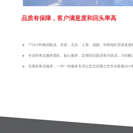
品质有保障，客户满意度和回头率高
WORRY-FREE AFTER-SALES SERVICE, MORE PRACTICAL THAN THE "THREE BAGS"
7*24小时物流配送、安装，北京、上海、成都、华南地区安装直接
专业的售后服务团队，贴心服务，定期回访跟进展示状况，为你解
完善的售后服务，一对一的服务专员让您无后顾之忧专业客服24小