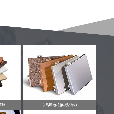
幕墙
东昌区包柱氟碳铝单板