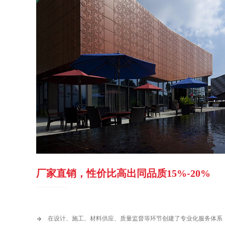
厂家直销，性价比高出同品质15%-20%
FACTORY DIRECT SALES, COST - PERFORMANCE HIGHER THAN THE SAME QUALITY 15%-20%
在设计、施工、材料供应、质量监督等环节创建了专业化服务体系