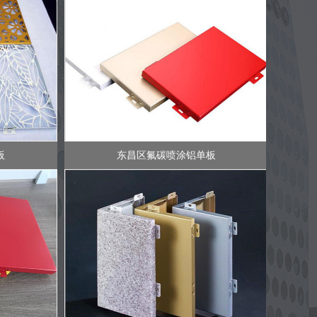
板
东昌区氟碳喷涂铝单板